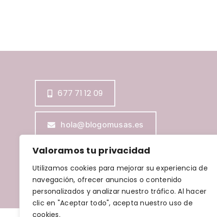
677 71 12 09
hola@blogomusas.es
Valoramos tu privacidad
Utilizamos cookies para mejorar su experiencia de
navegación, ofrecer anuncios o contenido
BLOGOMUSAS © Copyright
2026 |
Aviso Legal
|
Política 
personalizados y analizar nuestro tráfico. Al hacer
clic en "Aceptar todo", acepta nuestro uso de
cookies.