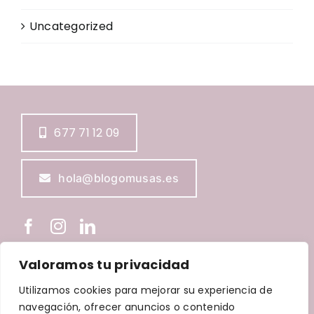
Uncategorized
677 71 12 09
hola@blogomusas.es
Valoramos tu privacidad
BLOGOMUSAS © Copyright
2026 |
Aviso Legal
|
Política de
Utilizamos cookies para mejorar su experiencia de
Privacidad
|
Política de Cookies
|
Política de accesibilidad
navegación, ofrecer anuncios o contenido