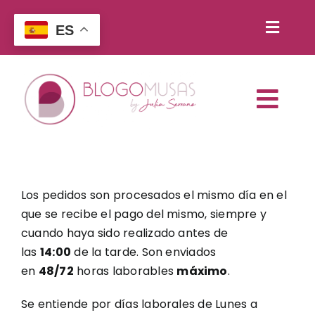
Saltar
al
ES
Toggl
contenido
Buscar:
Naviga
Togg
WooCommerce My Account
Navi
Inicio
Carrito
Servicios
Los pedidos son procesados el mismo día en el
Contacto
que se recibe el pago del mismo, siempre y
Escuela de negocios
cuando haya sido realizado antes de
las
14:00
de la tarde. Son enviados
Reserva tu cita
en
48/72
horas laborables
máximo
.
Libros y recursos
Se entiende por días laborales de Lunes a
Blog