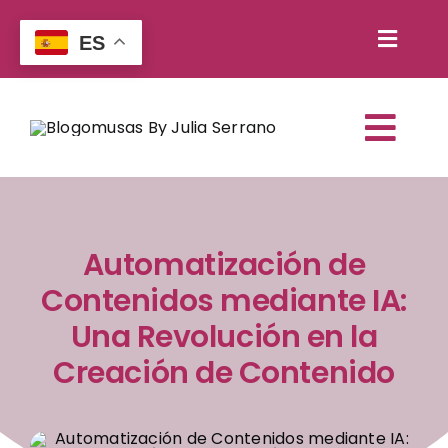
Saltar
al
ES
Toggl
contenido
Buscar:
Naviga
Togg
WooCommerce My Account
Navi
Inicio
Carrito
Automatización de
Servicios
Contenidos mediante IA:
Contacto
Escuela de neg
Una Revolución en la
Reserva tu cita
Creación de Contenido
Libros y recurs
Blog