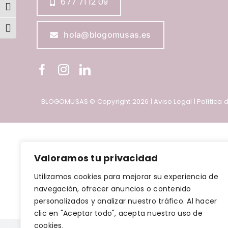
677 71 12 09
Alternar alto contraste
Alternar tamaño de letra
hola@blogomusas.es
BLOGOMUSAS © Copyright
2026 |
Aviso Legal
|
Política 
Valoramos tu privacidad
Utilizamos cookies para mejorar su experiencia de
navegación, ofrecer anuncios o contenido
personalizados y analizar nuestro tráfico. Al hacer
clic en "Aceptar todo", acepta nuestro uso de
cookies.