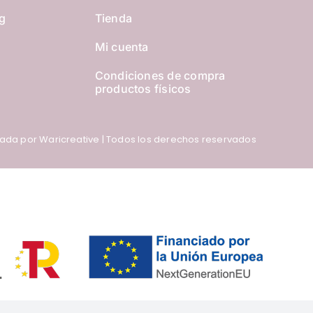
g
Tienda
Mi cuenta
s
Condiciones de compra
productos físicos
ñada por
Waricreative
| Todos los derechos reservados