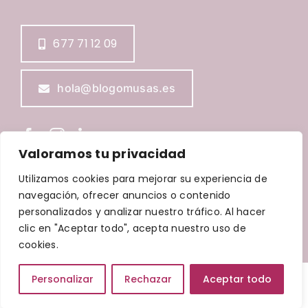
Tienda
677 71 12 09
hola@blogomusas.es
Valoramos tu privacidad
Utilizamos cookies para mejorar su experiencia de
navegación, ofrecer anuncios o contenido
BLOGOMUSAS © Copyright
2026 |
Aviso Legal
|
Política de
Privacidad
|
Política de Cookies
|
Política de accesibilidad
personalizados y analizar nuestro tráfico. Al hacer
| Diseñada por
Waricreative
| Todos los derechos
clic en "Aceptar todo", acepta nuestro uso de
reservados
cookies.
Personalizar
Rechazar
Aceptar todo