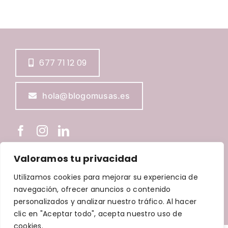
677 71 12 09
hola@blogomusas.es
Valoramos tu privacidad
BLOGOMUSAS © Copyright
2026 |
Aviso Legal
|
Política de
Utilizamos cookies para mejorar su experiencia de
Privacidad
|
Política de Cookies
|
Política de accesibilidad
navegación, ofrecer anuncios o contenido
| Diseñada por
Waricreative
| Todos los derechos
personalizados y analizar nuestro tráfico. Al hacer
reservados
clic en "Aceptar todo", acepta nuestro uso de
cookies.