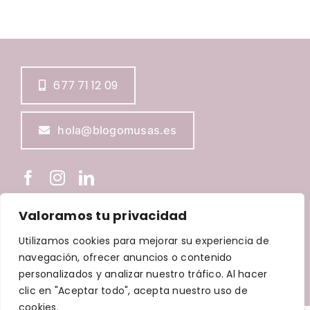
677 71 12 09
hola@blogomusas.es
Valoramos tu privacidad
BLOGOMUSAS © Copyright
2026 |
Aviso Legal
|
Política de
Utilizamos cookies para mejorar su experiencia de
Privacidad
|
Política de Cookies
|
Política de accesibilidad
navegación, ofrecer anuncios o contenido
| Diseñada por
Waricreative
| Todos los derechos
personalizados y analizar nuestro tráfico. Al hacer
reservados
clic en "Aceptar todo", acepta nuestro uso de
cookies.