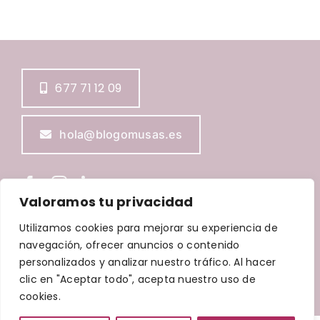
677 71 12 09
hola@blogomusas.es
Valoramos tu privacidad
Utilizamos cookies para mejorar su experiencia de
navegación, ofrecer anuncios o contenido
BLOGOMUSAS © Copyright
2026 |
Aviso Legal
|
Política de
Privacidad
|
Política de Cookies
|
Política de accesibilidad
personalizados y analizar nuestro tráfico. Al hacer
| Diseñada por
Waricreative
| Todos los derechos
clic en "Aceptar todo", acepta nuestro uso de
reservados
cookies.