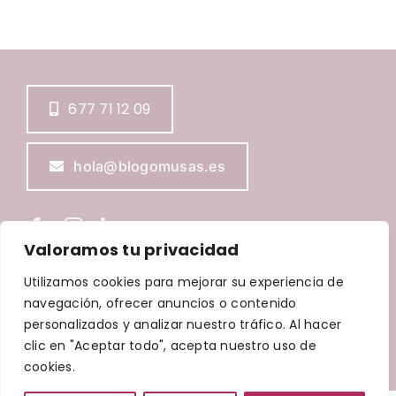
677 71 12 09
hola@blogomusas.es
Valoramos tu privacidad
Utilizamos cookies para mejorar su experiencia de
navegación, ofrecer anuncios o contenido
BLOGOMUSAS © Copyright
2026 |
Aviso Legal
|
Política de
Privacidad
|
Política de Cookies
|
Política de accesibilidad
personalizados y analizar nuestro tráfico. Al hacer
| Diseñada por
Waricreative
| Todos los derechos
clic en "Aceptar todo", acepta nuestro uso de
reservados
cookies.