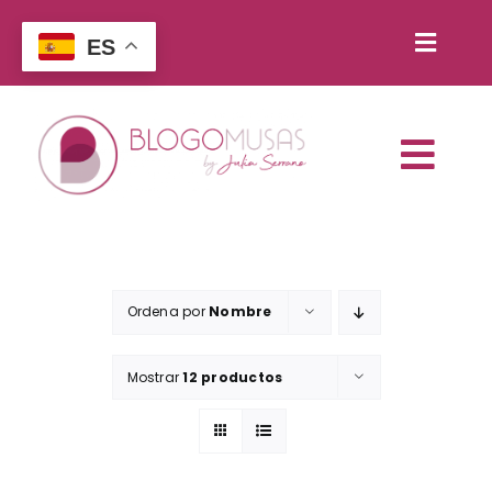
Saltar
al
ES
Toggl
contenido
Buscar:
Naviga
Togg
WooCommerce My Account
Navi
Inicio
Carrito
Servicios
Ordena por
Nombre
Contacto
Escuela de negocios
Mostrar
12 productos
Reserva tu cita
Libros y recursos
Blog