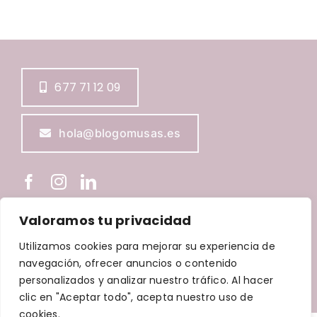
677 71 12 09
hola@blogomusas.es
Valoramos tu privacidad
BLOGOMUSAS © Copyright
2026 |
Aviso Legal
|
Política de
Utilizamos cookies para mejorar su experiencia de
Privacidad
|
Política de Cookies
|
Política de accesibilidad
navegación, ofrecer anuncios o contenido
| Diseñada por
Waricreative
| Todos los derechos
personalizados y analizar nuestro tráfico. Al hacer
reservados
clic en "Aceptar todo", acepta nuestro uso de
cookies.