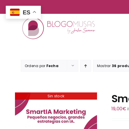
Saltar
al
ES
contenido
Ordena por
Fecha
Mostrar
36 prod
Sma
Sin stock
19,00
€