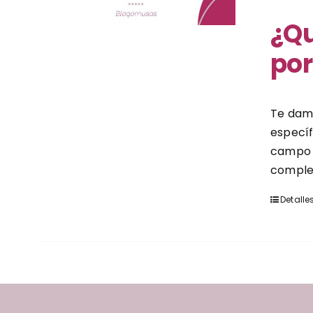
¿Qu
po
Te damo
específ
campo d
complet
Detalle