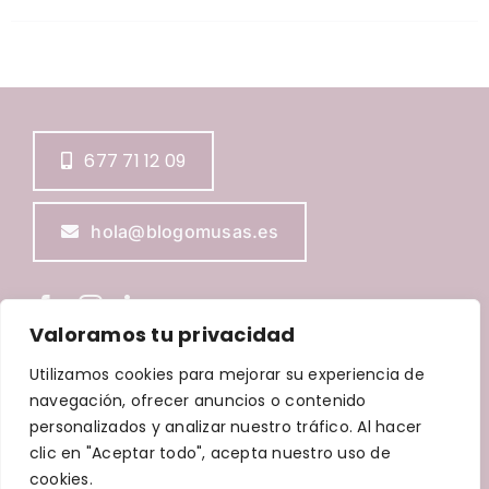
677 71 12 09
hola@blogomusas.es
Valoramos tu privacidad
Utilizamos cookies para mejorar su experiencia de
navegación, ofrecer anuncios o contenido
BLOGOMUSAS © Copyright
2026 |
Aviso Legal
|
Política de
Privacidad
|
Política de Cookies
|
Política de accesibilidad
personalizados y analizar nuestro tráfico. Al hacer
| Diseñada por
Waricreative
| Todos los derechos
clic en "Aceptar todo", acepta nuestro uso de
reservados
cookies.